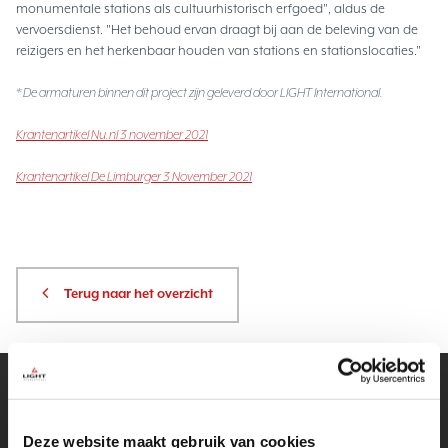
monumentale stations als cultuurhistorisch erfgoed", aldus de
vervoersdienst. "Het behoud ervan draagt bij aan de beleving van de
reizigers en het herkenbaar houden van stations en stationslocaties."
* De armaturen binnen dit project zijn geleverd door LIGHT International.
Krantenartikel Nu.nl 3 november 2021
Krantenartikel De Limburger 3 November 2021
Terug naar het overzicht
Direct contact
Deze website maakt gebruik van cookies