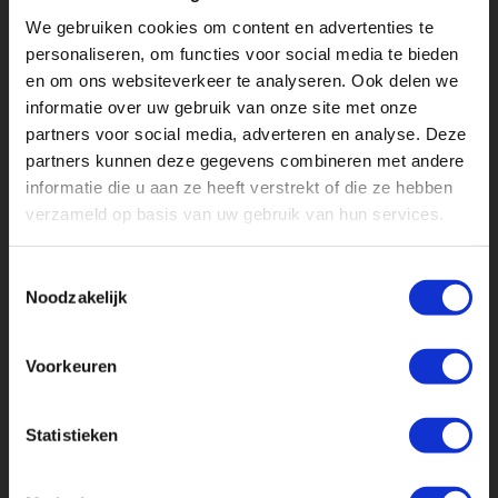
We gebruiken cookies om content en advertenties te
Heeft u een vraag over een van onze producten, we helpen u
personaliseren, om functies voor social media te bieden
graag direct verder:
en om ons websiteverkeer te analyseren. Ook delen we
Telefoon:
informatie over uw gebruik van onze site met onze
023 201 0503
partners voor social media, adverteren en analyse. Deze
partners kunnen deze gegevens combineren met andere
informatie die u aan ze heeft verstrekt of die ze hebben
E-mail:
verzameld op basis van uw gebruik van hun services.
info@lightinternational.nl
Toestemmingsselectie
Noodzakelijk
Meer contactgegevens
Voorkeuren
Statistieken
Ontvang direct onze tarievenlijst!