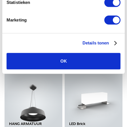
Statistieken
Corvo
Concerto Rondo
Marketing
Details tonen
OK
KROONLUCHTER
KOLOMARMATUUR
HANG ARMATUUR
LED Brick