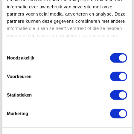
informatie over uw gebruik van onze site met onze
partners voor social media, adverteren en analyse. Deze
partners kunnen deze gegevens combineren met andere
STRIPELITE
POWER STRIPELITE
informatie die u aan ze heeft verstrekt of die ze hebben
verzameld op basis van uw gebruik van hun services.
Toestemmingsselectie
Noodzakelijk
Voorkeuren
POWER STRIPELITE RS
TITAN DB
Statistieken
Marketing