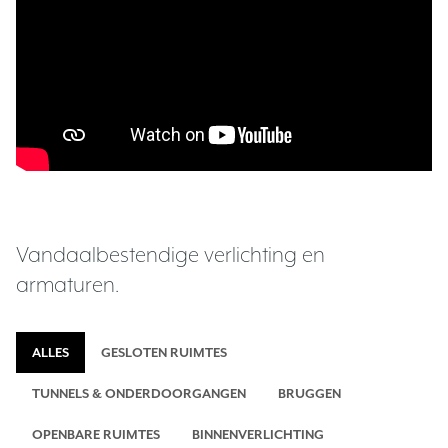
Vandaalbestendige verlichting en
armaturen.
FILTER OP
FILTER OP
ALLES
GESLOTEN RUIMTES
FILTER OP
FILTER OP
TUNNELS & ONDERDOORGANGEN
BRUGGEN
FILTER OP
FILTER OP
OPENBARE RUIMTES
BINNENVERLICHTING