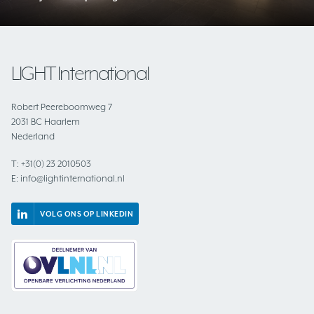
LIGHT International
Robert Peereboomweg 7
2031 BC Haarlem
Nederland
T:
+31(0) 23 2010503
E:
info@lightinternational.nl
VOLG ONS OP LINKEDIN