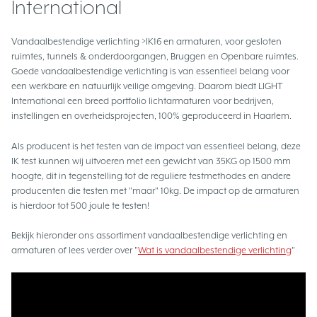
International
Vandaalbestendige verlichting >IK16 en armaturen, voor gesloten
ruimtes, tunnels & onderdoorgangen, Bruggen en Openbare ruimtes.
Goede vandaalbestendige verlichting is van essentieel belang voor
een werkbare en natuurlijk veilige omgeving. Daarom biedt LIGHT
International een breed portfolio lichtarmaturen voor bedrijven,
instellingen en overheidsprojecten, 100% geproduceerd in Haarlem.
Als producent is het testen van de impact van essentieel belang, deze
IK test kunnen wij uitvoeren met een gewicht van 35KG op 1500 mm
hoogte, dit in tegenstelling tot de reguliere testmethodes en andere
producenten die testen met "maar" 10kg. De impact op de armaturen
is hierdoor tot 500 joule te testen!
Bekijk hieronder ons assortiment vandaalbestendige verlichting en
armaturen of lees verder over "
Wat is vandaalbestendige verlichting
"