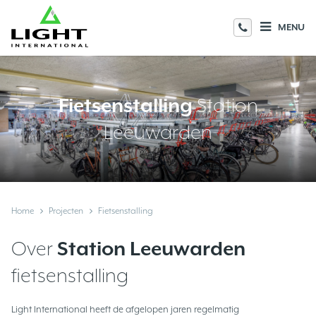
MENU
Fietsenstalling
Station
Leeuwarden
Home
Projecten
Fietsenstalling
Over
Station Leeuwarden
fietsenstalling
Light International heeft de afgelopen jaren regelmatig