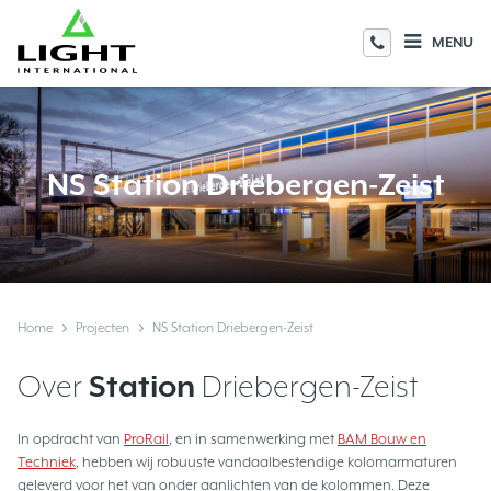
MENU
NS Station Driebergen-Zeist
Home
Projecten
NS Station Driebergen-Zeist
Over
Station
Driebergen-Zeist
In opdracht van
ProRail
, en in samenwerking met
BAM Bouw en
Techniek
, hebben wij robuuste vandaalbestendige kolomarmaturen
geleverd voor het van onder aanlichten van de kolommen. Deze