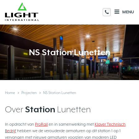
MENU
NS Station Lunetten
Home
Projecten
NS Station Lunetten
Over
Station
Lunetten
In opdracht van
ProRail
en in samenwerking met
Klaver Technisch
Bedrijf
hebben we de verouderde armaturen op dit station 1 op 1
vervangen met nieuwe armaturen voorzien van moderen LED