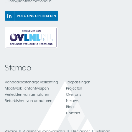
E:
info@lightinternational.nl
VOLG ONS OP LINKEDIN
Sitemap
Vandaalbestendige verlichting
Toepassingen
Maatwerk lichtontwerpen
Projecten
Verledden van armaturen
Over ons
Refurbishen van armaturen
Nieuws
Blogs
Contact
Privacy
Algemene voorwaarden
Disclaimer
Sitemap