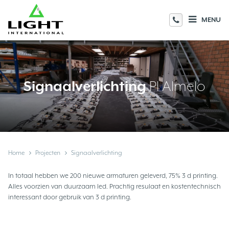
MENU
Signaalverlichting
PI Almelo
Home
Projecten
Signaalverlichting
In totaal hebben we 200 nieuwe armaturen geleverd, 75% 3 d printing.
Alles voorzien van duurzaam led. Prachtig resulaat en kostentechnisch
interessant door gebruik van 3 d printing.