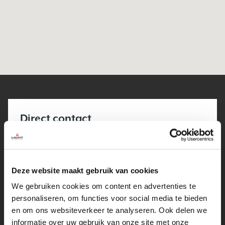
Direct contact
Heeft u een vraag over een van onze producten, we helpen u
graag direct verder:
Telefoon:
Deze website maakt gebruik van cookies
023 201 0503
We gebruiken cookies om content en advertenties te
personaliseren, om functies voor social media te bieden
E-mail:
en om ons websiteverkeer te analyseren. Ook delen we
info@lightinternational.nl
informatie over uw gebruik van onze site met onze