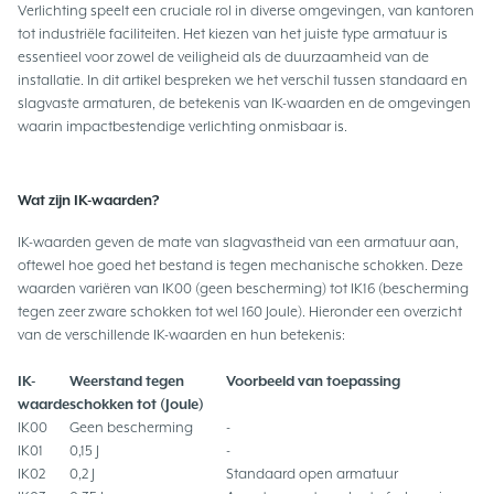
Verlichting speelt een cruciale rol in diverse omgevingen, van kantoren
tot industriële faciliteiten. Het kiezen van het juiste type armatuur is
essentieel voor zowel de veiligheid als de duurzaamheid van de
installatie. In dit artikel bespreken we het verschil tussen standaard en
slagvaste armaturen, de betekenis van IK-waarden en de omgevingen
waarin impactbestendige verlichting onmisbaar is.
Wat zijn IK-waarden?
IK-waarden geven de mate van slagvastheid van een armatuur aan,
oftewel hoe goed het bestand is tegen mechanische schokken. Deze
waarden variëren van IK00 (geen bescherming) tot IK16 (bescherming
tegen zeer zware schokken tot wel 160 Joule). Hieronder een overzicht
van de verschillende IK-waarden en hun betekenis:
IK-
Weerstand tegen
Voorbeeld van toepassing
waarde
schokken tot (Joule)
IK00
Geen bescherming
-
IK01
0,15 J
-
IK02
0,2 J
Standaard open armatuur