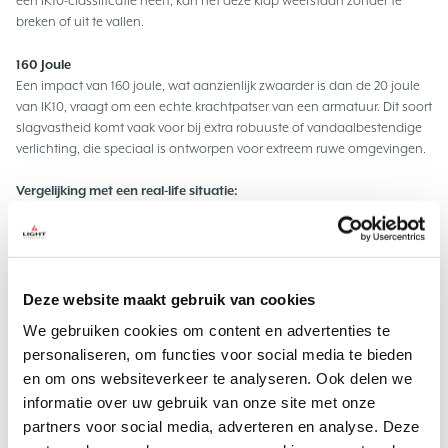
een IK10-classificatie heeft, kan het deze klap weerstaan zonder te
breken of uit te vallen.
160 Joule
Een impact van 160 joule, wat aanzienlijk zwaarder is dan de 20 joule
van IK10, vraagt om een echte krachtpatser van een armatuur. Dit soort
slagvastheid komt vaak voor bij extra robuuste of vandaalbestendige
verlichting, die speciaal is ontworpen voor extreem ruwe omgevingen.
Vergelijking met een real-life situatie:
Een kracht van 160 Joule staat gelijk aan een object van 10 kg
(bijvoorbeeld een zware medicijnbal of een volle gereedschapskoffer)
dat van 1,6 meter hoogte valt — ongeveer borsthoogte van een
volwassene. Stel je voor dat zo’n object op volle kracht tegen een
Deze website maakt gebruik van cookies
armatuur wordt geslagen of valt.
We gebruiken cookies om content en advertenties te
personaliseren, om functies voor social media te bieden
Of anders gezegd: alsof iemand met een grote metalen hamer
en om ons websiteverkeer te analyseren. Ook delen we
uithaalt en die met kracht tegen de verlichting slaat. Dat soort impact
moet deze verlichting kunnen incasseren zonder functionele schade.
informatie over uw gebruik van onze site met onze
partners voor social media, adverteren en analyse. Deze
Armaturen met zo’n hoge slagvastheid worden ingezet op plekken