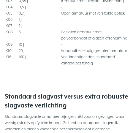
IK03
0,35 J
Armatuur met acrylaat afscherming
IK04
0,5 J
-
IK05
0,7 J
Open armatuur met versterkte optiek
IK06
1 J
-
IK07
2 J
-
IK08
5 J
Gesloten armatuur met
polycarbonaat of glazen afscherming
IK09
10 J
-
IK10
20 J
Vandaalbestendig gesloten armatuur
IK16
160 J
Veel krachtiger dan ‘standaard’
vandaalbestendig
Standaard slagvast versus extra robuuste
slagvaste verlichting
Standaard slagvaste armaturen zijn geschikt voor omgevingen waar
weinig risico is op fysieke impact. Ze hebben doorgaans lagere IK-
waarden en bieden voldoende bescherming voor algemene