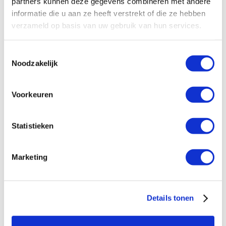
partners kunnen deze gegevens combineren met andere
waar de kans op extreme krachten groot is, zoals straten, pleinen,
informatie die u aan ze heeft verstrekt of die ze hebben
stations, ondergrondse metro’s, voetbalstadions of fabrieken met veel
verzameld op basis van uw gebruik van hun services.
zware machines.
Toestemmingsselectie
Noodzakelijk
Essentiële omgevingen voor slagvaste
Voorkeuren
verlichting
Impactbestendige armaturen zijn essentieel in omgevingen zoals:
Statistieken
Openbare ruimtes
: Bijvoorbeeld stations en tunnels, waar het
risico op vandalisme hoger is.
Marketing
Industriële faciliteiten
: Waar zware machines en apparatuur in
gebruik zijn en de kans op fysieke impact groot is.
Sportcomplexen
: Waar ballen of andere objecten tegen de
verlichting kunnen botsen.
Details tonen
Parkeergarages
: Waar voertuigen per ongeluk tegen armaturen
kunnen stoten.