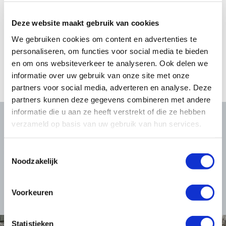
Wij leveren niet alleen losse verlichtingsproducten, maar bieden ook
complete, op maat gemaakte
verlichtingsoplossingen voor
Deze website maakt gebruik van cookies
buitenruimtes
. Dit omvat alles van de masten tot de beugels en
We gebruiken cookies om content en advertenties te
armaturen. Onze geïntegreerde aanpak zorgt ervoor dat de verlichting
personaliseren, om functies voor social media te bieden
robuust, weerbestendig en optimaal afgestemd is op de omgeving,
en om ons websiteverkeer te analyseren. Ook delen we
zodat u verzekerd bent van een effectieve en duurzame lichtoplossing.
informatie over uw gebruik van onze site met onze
partners voor social media, adverteren en analyse. Deze
partners kunnen deze gegevens combineren met andere
informatie die u aan ze heeft verstrekt of die ze hebben
verzameld op basis van uw gebruik van hun services.
oduct
Pr
Toestemmingsselectie
Noodzakelijk
certo Rondo
LED
Voorkeuren
 dit product
Bekijk
Statistieken