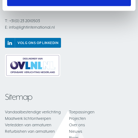
2031 BC Haarlem
Nederland
T:
+31(0) 23 2010503
E:
info@lightinternational.nl
VOLG ONS OP LINKEDIN
Sitemap
Vandaalbestendige verlichting
Toepassingen
Maatwerk lichtontwerpen
Projecten
Verledden van armaturen
Over ons
Refurbishen van armaturen
Nieuws
Blogs