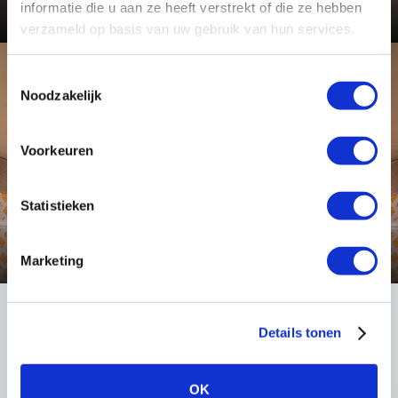
Bekijk dit project
informatie die u aan ze heeft verstrekt of die ze hebben
verzameld op basis van uw gebruik van hun services.
Toestemmingsselectie
Toepassing
Noodzakelijk
Voorkeuren
Statistieken
Tunnel- en onderdoorgang verlichting
Bekijk deze toepassing
Marketing
Details tonen
LIGHT International
Robert Peereboomweg 7
OK