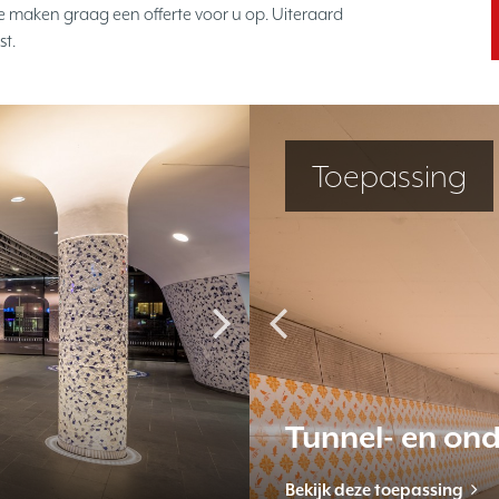
e maken graag een offerte voor u op. Uiteraard
st.
Project
Toepassing
ed straatverlichting
Tunnel- en onderdoorgang
Schoonhoven V
kijk dit project
Bekijk deze toepassing