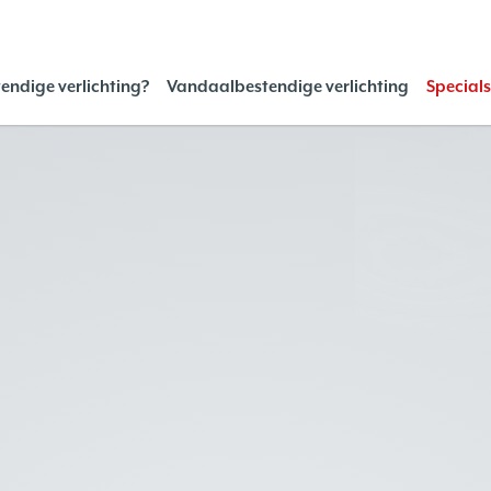
endige verlichting?
Vandaalbestendige verlichting
Special