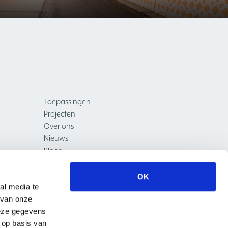
Toepassingen
Projecten
Over ons
Nieuws
Blogs
Contact
OK
al media te
rden
Disclaimer
Sitemap
 van onze
deze gegevens
 op basis van