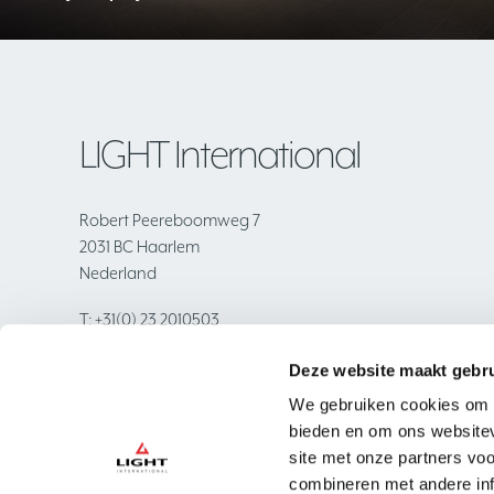
LIGHT International
Robert Peereboomweg 7
2031 BC Haarlem
Nederland
T:
+31(0) 23 2010503
E:
info@lightinternational.nl
Deze website maakt gebru
We gebruiken cookies om c
VOLG ONS OP LINKEDIN
bieden en om ons websitev
site met onze partners vo
combineren met andere inf