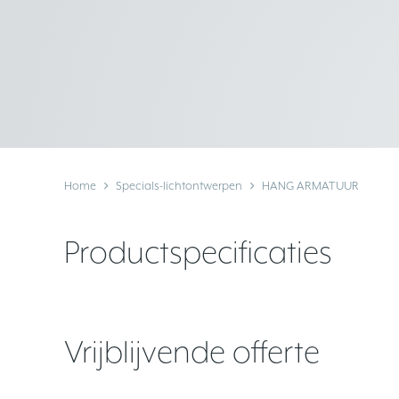
Home
Specials-lichtontwerpen
HANG ARMATUUR
Productspecificaties
Vrijblijvende offerte