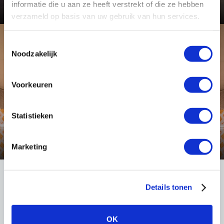
Bekijk dit project
informatie die u aan ze heeft verstrekt of die ze hebben
verzameld op basis van uw gebruik van hun services.
Toestemmingsselectie
Toepassing
Noodzakelijk
Voorkeuren
Statistieken
Tunnel- en onderdoorgang verlichting
Bekijk deze toepassing
Marketing
Details tonen
LIGHT International
Robert Peereboomweg 7
OK