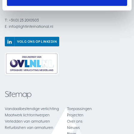
2031 BC Haarlem
Nederland
T:
+31(0) 23 2010503
E:
info@lightinternational.nl
VOLG ONS OP LINKEDIN
Sitemap
Vandaalbestendige verlichting
Toepassingen
Maatwerk lichtontwerpen
Projecten
Verledden van armaturen
Over ons
Refurbishen van armaturen
Nieuws
Blogs