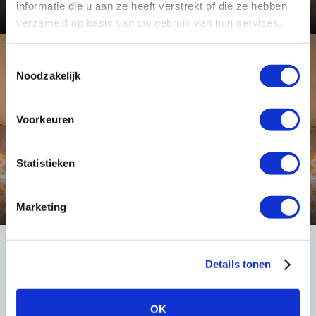
Bekijk dit project
informatie die u aan ze heeft verstrekt of die ze hebben
verzameld op basis van uw gebruik van hun services.
Toestemmingsselectie
Toepassing
Noodzakelijk
Voorkeuren
Statistieken
Tunnel- en onderdoorgang verlichting
Bekijk deze toepassing
Marketing
Details tonen
LIGHT International
Robert Peereboomweg 7
OK