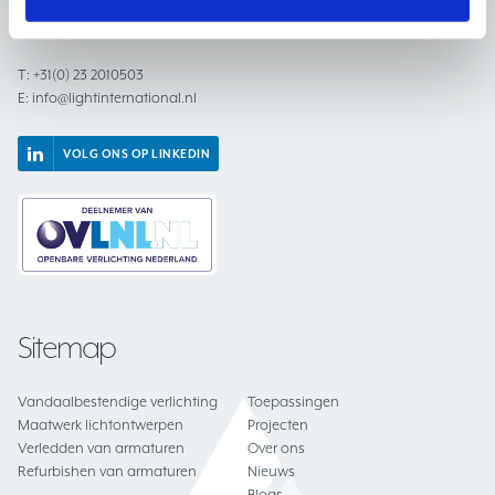
2031 BC Haarlem
Nederland
T:
+31(0) 23 2010503
E:
info@lightinternational.nl
VOLG ONS OP LINKEDIN
Sitemap
Vandaalbestendige verlichting
Toepassingen
Maatwerk lichtontwerpen
Projecten
Verledden van armaturen
Over ons
Refurbishen van armaturen
Nieuws
Blogs