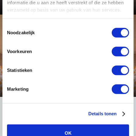
Bekijk dit project
informatie die u aan ze heeft verstrekt of die ze hebben
verzameld op basis van uw gebruik van hun services.
Toestemmingsselectie
Toepassing
Noodzakelijk
Voorkeuren
Statistieken
Tunnel- en onderdoorgang verlichting
Bekijk deze toepassing
Marketing
Details tonen
LIGHT International
Robert Peereboomweg 7
OK