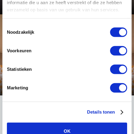
Bekijk dit project
informatie die u aan ze heeft verstrekt of die ze hebben
verzameld op basis van uw gebruik van hun services.
Toestemmingsselectie
Toepassing
Noodzakelijk
Voorkeuren
Statistieken
Tunnel- en onderdoorgang verlichting
Bekijk deze toepassing
Marketing
Details tonen
LIGHT International
Robert Peereboomweg 7
OK