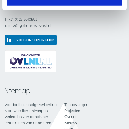
2031 BC Haarlem
Nederland
T:
+31(0) 23 2010503
E:
info@lightinternational.nl
VOLG ONS OP LINKEDIN
Sitemap
Vandaalbestendige verlichting
Toepassingen
Maatwerk lichtontwerpen
Projecten
Verledden van armaturen
Over ons
Refurbishen van armaturen
Nieuws
Blogs