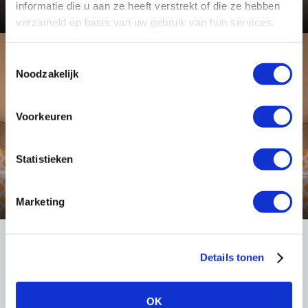
Bekijk dit project
informatie die u aan ze heeft verstrekt of die ze hebben
verzameld op basis van uw gebruik van hun services.
Toestemmingsselectie
Toepassing
Noodzakelijk
Voorkeuren
Statistieken
Tunnel- en onderdoorgang verlichting
Bekijk deze toepassing
Marketing
Details tonen
LIGHT International
Robert Peereboomweg 7
OK