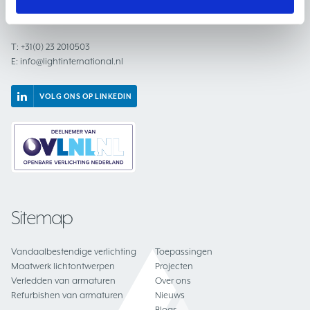
2031 BC Haarlem
Nederland
T:
+31(0) 23 2010503
E:
info@lightinternational.nl
VOLG ONS OP LINKEDIN
Sitemap
Vandaalbestendige verlichting
Toepassingen
Maatwerk lichtontwerpen
Projecten
Verledden van armaturen
Over ons
Refurbishen van armaturen
Nieuws
Blogs