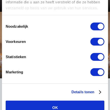
Bekijk dit project
informatie die u aan ze heeft verstrekt of die ze hebben
verzameld op basis van uw gebruik van hun services.
Toestemmingsselectie
Toepassing
Noodzakelijk
Voorkeuren
Statistieken
Tunnel- en onderdoorgang verlichting
Bekijk deze toepassing
Marketing
Details tonen
LIGHT International
Robert Peereboomweg 7
OK