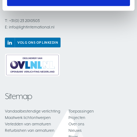
2031 BC Haarlem
Nederland
T:
+31(0) 23 2010503
E:
info@lightinternational.nl
VOLG ONS OP LINKEDIN
Sitemap
Vandaalbestendige verlichting
Toepassingen
Maatwerk lichtontwerpen
Projecten
Verledden van armaturen
Over ons
Refurbishen van armaturen
Nieuws
Blogs