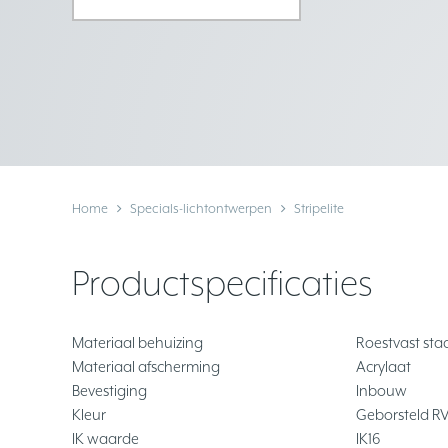
Home
Specials-lichtontwerpen
Stripelite
Productspecificaties
Materiaal behuizing
Roestvast staa
Materiaal afscherming
Acrylaat
Bevestiging
Inbouw
Kleur
Geborsteld RV
IK waarde
IK16