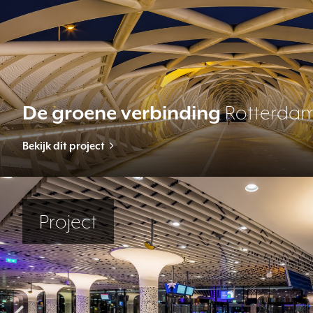
De groene verbinding
Rotterda
Bekijk dit project
Project
Toepassing