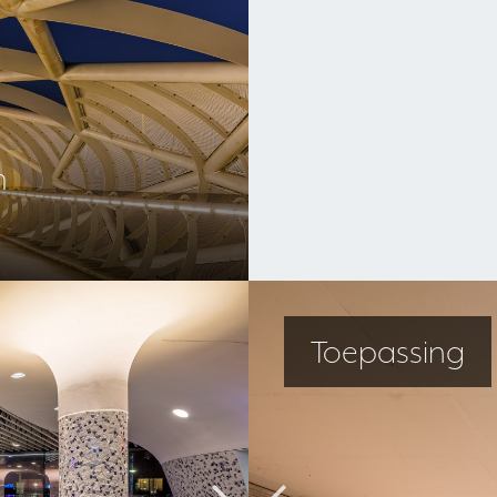
m
Project
Toepas