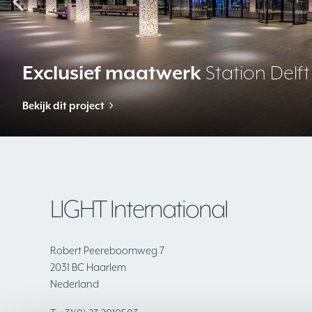
Led straatverlichting
Tunnel- en onderdoorgang
Schoonh
Bekijk dit project
Bekijk deze toepassing
LIGHT International
Robert Peereboomweg 7
2031 BC Haarlem
Nederland