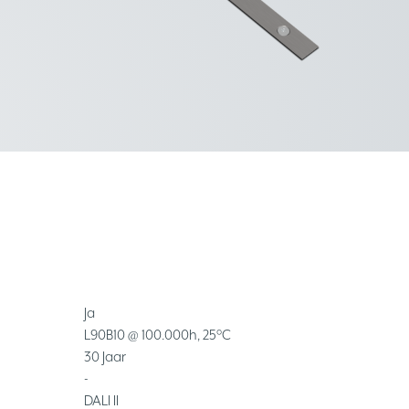
Ja
L90B10 @ 100.000h, 25°C
30 Jaar
-
DALI II