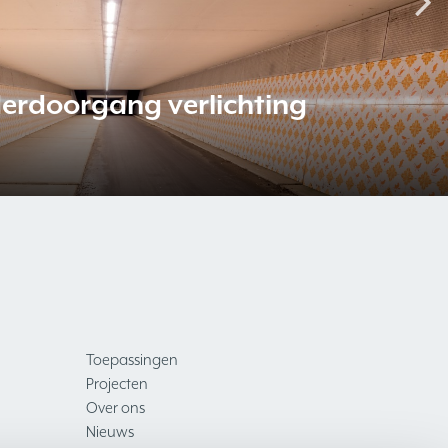
seweg
 verlichting buiten
Groningen
assing
Toepassingen
Projecten
Over ons
Nieuws