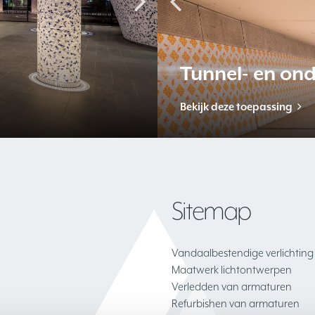
 verlichting
oven Veerpoort
Paterswold
Openbare
Bekijk dit project
Bekijk deze toep
Sitemap
Vandaalbestendige verlichting
Maatwerk lichtontwerpen
Verledden van armaturen
Refurbishen van armaturen