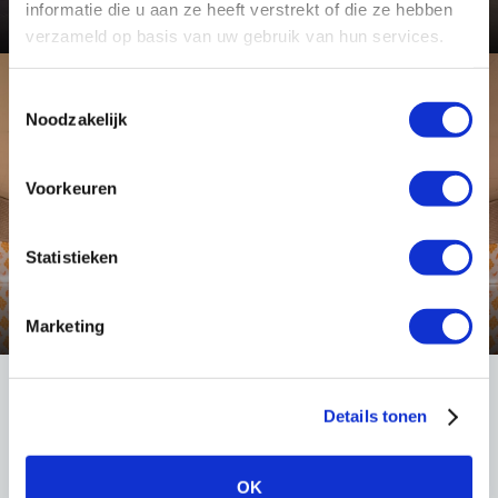
Bekijk dit project
informatie die u aan ze heeft verstrekt of die ze hebben
verzameld op basis van uw gebruik van hun services.
Toestemmingsselectie
Toepassing
Noodzakelijk
Voorkeuren
Statistieken
Tunnel- en onderdoorgang verlichting
Bekijk deze toepassing
Marketing
Details tonen
LIGHT International
Robert Peereboomweg 7
OK