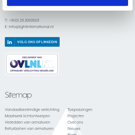
2031 BC Haarlem
Nederland
T:
+31(0) 23 2010503
E:
info@lightinternational.nl
VOLG ONS OP LINKEDIN
Sitemap
Vandaalbestendige verlichting
Toepassingen
Maatwerk lichtontwerpen
Projecten
Verledden van armaturen
Over ons
Refurbishen van armaturen
Nieuws
Blogs