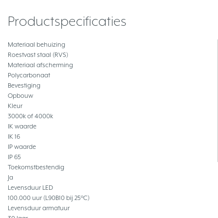
Productspecificaties
Materiaal behuizing
Roestvast staal (RVS)
Materiaal afscherming
Polycarbonaat
Bevestiging
Opbouw
Kleur
3000k of 4000k
IK waarde
IK 16
IP waarde
IP 65
Toekomstbestendig
Ja
Levensduur LED
100.000 uur (L90B10 bij 25°C)
Levensduur armatuur