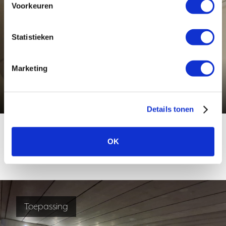
Toepassing
Voorkeuren
Statistieken
Marketing
Verlichting voor Penitentiaire inrichting
Bekijk deze toepassing
Details tonen
OK
Toepassing