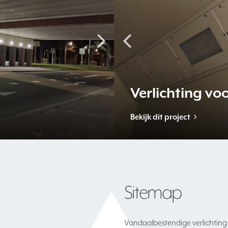
richting
Exclusief maa
Stationsverlic
Bekijk dit project
Bekijk dit project
Sitemap
Vandaalbestendige verlichting