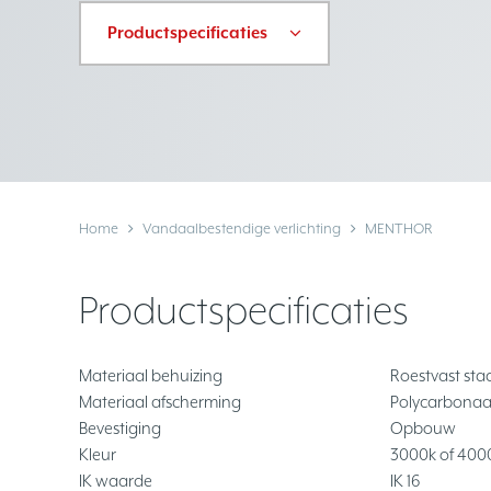
Productspecificaties
Home
Vandaalbestendige verlichting
MENTHOR
Productspecificaties
Materiaal behuizing
Roestvast staa
Materiaal afscherming
Polycarbonaa
Bevestiging
Opbouw
Kleur
3000k of 400
IK waarde
IK 16