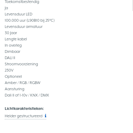
Toekomstbestendig
Ja
Levensduur LED
100.000 uur (L90B10 bij 25°C)
Levensduur armatuur
30 Jaar
Lengte kabel
In overleg
Dimbaar
DALI II
Stroomvoorziening
230V
Optioneel
Amber / RGB / RGBW
Aansturing
Dali II of 1-10v / KNX / DMX
Lichtkarakteristieken:
Helder gestructureerd