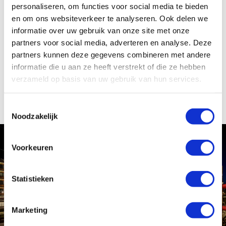
personaliseren, om functies voor social media te bieden
Vrijblijvende offerte
en om ons websiteverkeer te analyseren. Ook delen we
informatie over uw gebruik van onze site met onze
Geïnteresseerd in dit product van LIGHT International? We maken
partners voor social media, adverteren en analyse. Deze
graag een offerte voor u op. Uiteraard is deze offerte
geheel
partners kunnen deze gegevens combineren met andere
vrijblijvend
en zit u nergens aan vast.
informatie die u aan ze heeft verstrekt of die ze hebben
verzameld op basis van uw gebruik van hun services.
Offerte aanvragen
Toestemmingsselectie
Noodzakelijk
Voorkeuren
Project
Statistieken
Marketing
Trap verlichting
Krommenie Assendelft NS