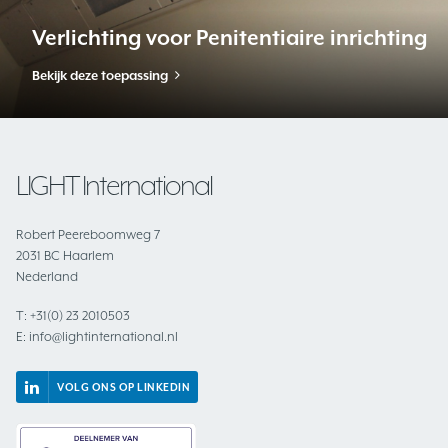
Verlichting voor Penitentiaire inrichting
Bekijk deze toepassing
LIGHT International
Robert Peereboomweg 7
2031 BC Haarlem
Nederland
T:
+31(0) 23 2010503
E:
info@lightinternational.nl
VOLG ONS OP LINKEDIN