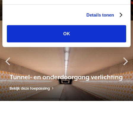
Bekijk dit project
Details tonen
OK
epassing
To
nel- en onderdoorgang verlichting
Stat
 deze toepassing
Bekijk