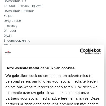
Levensduur LED
100.000 uur (L90B10 bij 25°C)
Levensduur armatuur
30 Jaar
Lengte kabel
In overleg
Dimbaar
DALI II
Stroomvoorziening
230V
Lichtkarakteristieken:
Opal
Deze website maakt gebruik van cookies
We gebruiken cookies om content en advertenties te
Vrijblijvende offerte
personaliseren, om functies voor social media te bieden
en om ons websiteverkeer te analyseren. Ook delen we
Geïnteresseerd in dit product van LIGHT International? We maken
informatie over uw gebruik van onze site met onze
graag een offerte voor u op. Uiteraard is deze offerte
geheel
partners voor social media, adverteren en analyse. Deze
vrijblijvend
en zit u nergens aan vast.
partners kunnen deze gegevens combineren met andere