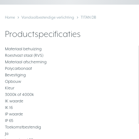
Home
Vandaalbestendige verlichting
TITAN DB
Productspecificaties
Materiaal behuizing
Roestvast staal (RVS)
Materiaal afscherming
Polycarbonaat
Bevestiging
Opbouw
Kleur
3000k of 4000k
IK waarde
IK 16
IP waarde
IP 65
Toekomstbestendig
Ja