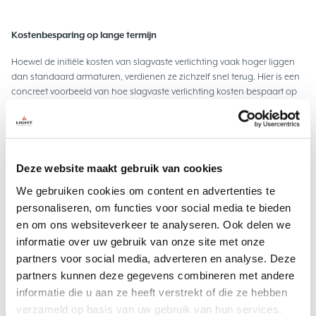
Kostenbesparing op lange termijn
Hoewel de initiële kosten van slagvaste verlichting vaak hoger liggen
dan standaard armaturen, verdienen ze zichzelf snel terug. Hier is een
concreet voorbeeld van hoe slagvaste verlichting kosten bespaart op
de lange termijn:
Initieel:
De aanschaf van 10 slagvaste armaturen kost
bijvoorbeeld € 4350, vergeleken met € 3000 voor standaard
armaturen.
Deze website maakt gebruik van cookies
Na 10 jaar:
Slagvaste armaturen blijven efficiënt functioneren,
We gebruiken cookies om content en advertenties te
zonder vervangingskosten. Daarentegen moeten standaard
personaliseren, om functies voor social media te bieden
armaturen binnen 5 jaar vervangen worden, wat de kosten
en om ons websiteverkeer te analyseren. Ook delen we
verdubbelt naar € 9000 na 10 jaar.
informatie over uw gebruik van onze site met onze
De hogere initiële investering in slagvaste verlichting resulteert dus in
partners voor social media, adverteren en analyse. Deze
aanzienlijke besparingen op onderhoud en vervangingen, terwijl de
partners kunnen deze gegevens combineren met andere
verlichting zijn hoge efficiëntie behoudt. Dit maakt het een slimme
informatie die u aan ze heeft verstrekt of die ze hebben
keuze voor wie op de lange termijn kosten wil besparen.
verzameld op basis van uw gebruik van hun services.