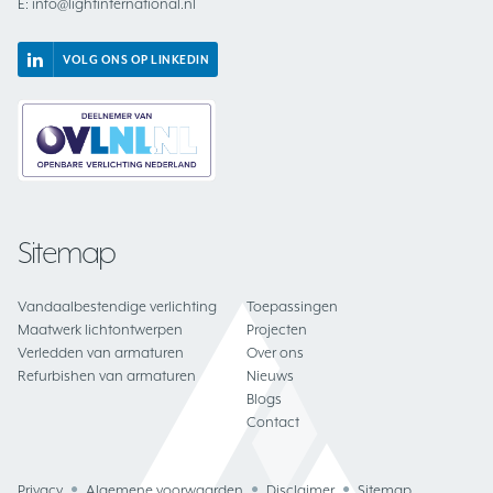
E:
info@lightinternational.nl
VOLG ONS OP LINKEDIN
Sitemap
Vandaalbestendige verlichting
Toepassingen
Maatwerk lichtontwerpen
Projecten
Verledden van armaturen
Over ons
Refurbishen van armaturen
Nieuws
Blogs
Contact
Privacy
Algemene voorwaarden
Disclaimer
Sitemap