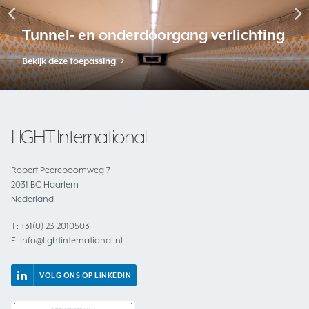
Tunnel- en onderdoorgang verlichting
Bekijk deze toepassing
LIGHT International
Robert Peereboomweg 7
2031 BC Haarlem
Nederland
T:
+31(0) 23 2010503
E:
info@lightinternational.nl
VOLG ONS OP LINKEDIN