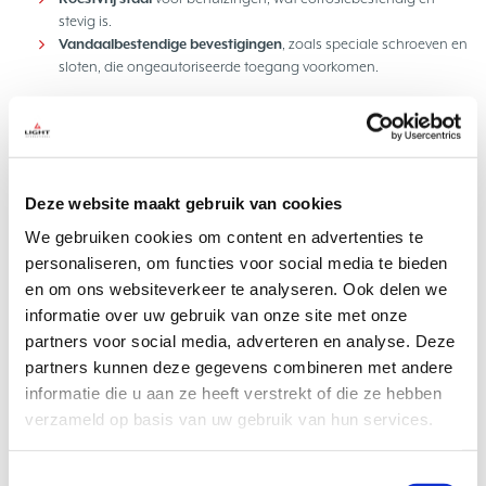
stevig is.
Vandaalbestendige bevestigingen
, zoals speciale schroeven en
sloten, die ongeautoriseerde toegang voorkomen.
Deze materiaalkeuzes zorgen voor een langere levensduur en
verminderen de frequentie van reparaties en vervangingen.
Deze website maakt gebruik van cookies
Integratie van slimme technologieën
We gebruiken cookies om content en advertenties te
Naast fysieke robuustheid, integreren we bij LIGHT International ook
personaliseren, om functies voor social media te bieden
slimme technologieën in onze verlichtingsoplossingen:
en om ons websiteverkeer te analyseren. Ook delen we
informatie over uw gebruik van onze site met onze
Bewegingssensoren
die verlichting activeren bij detectie van
partners voor social media, adverteren en analyse. Deze
beweging, wat ongewenst gedrag ontmoedigt.
partners kunnen deze gegevens combineren met andere
Dimbare verlichting
die zich aanpast aan de omgeving en het
informatie die u aan ze heeft verstrekt of die ze hebben
tijdstip, wat energie bespaart en lichtvervuiling vermindert.
verzameld op basis van uw gebruik van hun services.
Deze technologieën dragen bij aan een veiligere en efficiëntere
openbare ruimte.
Toestemmingsselectie