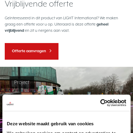
Vrijblijvende offerte
Geïnteresseerd in dit product van LIGHT International? We maken
graag een offerte voor u op. Uiteraard is deze offerte
geheel
vrijblijvend
en zit u nergens aan vast.
Offerte aanvragen
Project
Stadschouwburg Hoorn
Hoorn
Deze website maakt gebruik van cookies
We gebruiken cookies om content en advertenties te