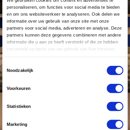
Bekijk dit project
personaliseren, om functies voor social media te bieden
en om ons websiteverkeer te analyseren. Ook delen we
informatie over uw gebruik van onze site met onze
partners voor social media, adverteren en analyse. Deze
Project
partners kunnen deze gegevens combineren met andere
informatie die u aan ze heeft verstrekt of die ze hebben
verzameld op basis van uw gebruik van hun services.
Toestemmingsselectie
De groene verbinding
Rotterdam
Noodzakelijk
Bekijk dit project
Voorkeuren
Statistieken
Toepassing
Marketing