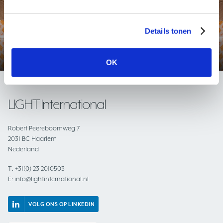
Tunnel- en onderdoorgang verlichting
Details tonen
Bekijk deze toepassing
OK
LIGHT International
Robert Peereboomweg 7
2031 BC Haarlem
Nederland
T:
+31(0) 23 2010503
E:
info@lightinternational.nl
VOLG ONS OP LINKEDIN