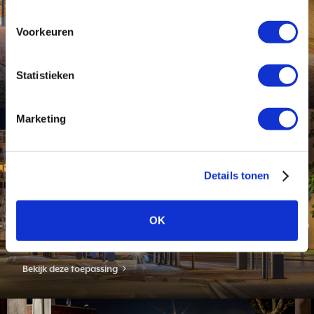
Voorkeuren
NS Station Leidsche Rijn
Utrecht
Statistieken
Bekijk dit project
Marketing
Toepassing
Details tonen
OK
Openbare verlichting buiten
Bekijk deze toepassing