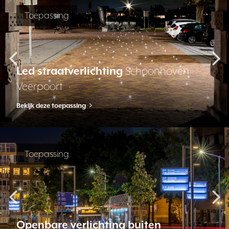
Toepassing
Led straatverlichting
Schoonhoven
Veerpoort
Bekijk deze toepassing
Toepassing
Openbare verlichting buiten