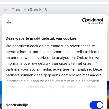
Concerto Rondo 18
Vrijblijvende offerte
Deze website maakt gebruik van cookies
Geïnteresseerd in dit product van LIGHT International? We maken
We gebruiken cookies om content en advertenties te
graag een offerte voor u op. Uiteraard is deze offerte
geheel
vrijblijvend
en zit u nergens aan vast.
personaliseren, om functies voor social media te bieden
en om ons websiteverkeer te analyseren. Ook delen we
informatie over uw gebruik van onze site met onze
Offerte aanvragen
partners voor social media, adverteren en analyse. Deze
partners kunnen deze gegevens combineren met andere
informatie die u aan ze heeft verstrekt of die ze hebben
verzameld op basis van uw gebruik van hun services.
Project
Toestemmingsselectie
Noodzakelijk